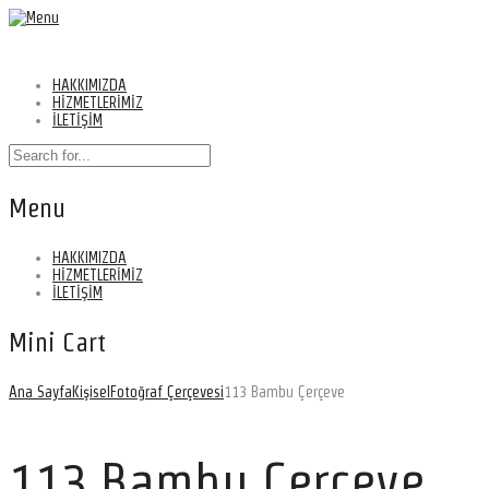
HAKKIMIZDA
HİZMETLERİMİZ
İLETİŞİM
Menu
HAKKIMIZDA
HİZMETLERİMİZ
İLETİŞİM
Mini Cart
Ana Sayfa
Kişisel
Fotoğraf Çerçevesi
113 Bambu Çerçeve
113 Bambu Çerçeve