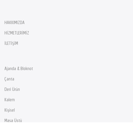
HAKKIMIZDA
HİZMETLERİMİZ
İLETİŞİM
Ajanda & Bloknot
Çanta
Deri Ürün
Kalem
Kişisel
Masa Üstü
Radyo & Fener