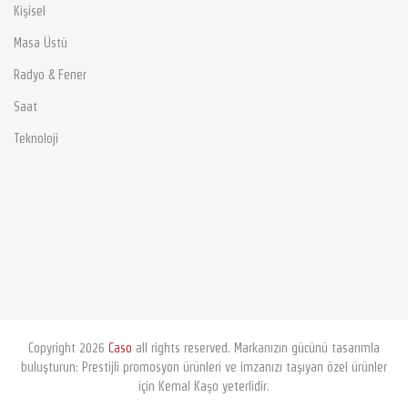
Kişisel
Masa Üstü
Radyo & Fener
Saat
Teknoloji
Copyright 2026
Caso
all rights reserved. Markanızın gücünü tasarımla
buluşturun: Prestijli promosyon ürünleri ve imzanızı taşıyan özel ürünler
için
Kemal Kaşo
yeterlidir.