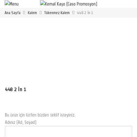
Ana Sayfa
Kalem
Tükenmez Kalem
448 2 İn 1
448 2 İn 1
Bu ürün için lütfen bizden teklif isteyiniz.
Adınız (Ad, Soyad)