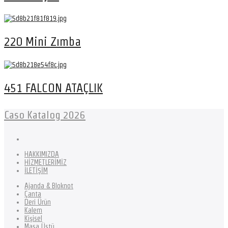
220 Mini Zımba
451 FALCON ATAÇLIK
Caso Katalog 2026
HAKKIMIZDA
HİZMETLERİMİZ
İLETİŞİM
Ajanda & Bloknot
Çanta
Deri Ürün
Kalem
Kişisel
Masa Üstü