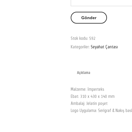
Stok kodu:
592
Kategoriler:
Seyahat Çantası
Açıklama
Malzeme: İmperteks
Ebat: 310 x 430 x 140 mm
Ambalaj: Jelatin poşet
Logo Uygulama: Serigraf & Nakış bas