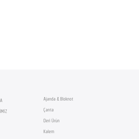
Ajanda & Bloknot
DA
Çanta
İMİZ
Deri Ürün
Kalem