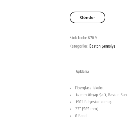
Stok kodu:
670 S
Kategoriler:
Baston Şemsiye
Açıklama
Fiberglass İskelet
14 mm Ahşap Şaft, Baston Sap
190T Polyester kumaş
23″ (585 mm)
8 Panel