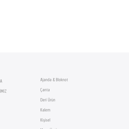
Ajanda & Bloknot
DA
Çanta
İMİZ
Deri Ürün
Kalem
Kişisel