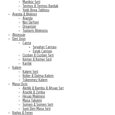
Manikür Seti
Termos & Termos Bardak
Yağlı Boya Tablosu
Ajanda & Bloknot
Ajanda
Not Defteri
Organizer
Toplantı Bloknotu
Aksesuar
Deri Ürün
Çanta
Seyahat Çantası
Evrak Çantası
Cüzdan & Cüzdan Seti
Kemer & Kemer Seti
Kartlık
Kalem
Kalem Seti
Roller & Dolma Kalem
Tükenmez Kalem
Masa Üstü
Akrilik & Bambu & Ahşap Set
Ataçlık & Zımba
Hesap Makinesi
Masa Takvimi
Sümen & Sümen Seti
Suni Deri Masa Seti
Radyo & Fener