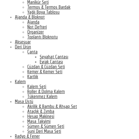
Manikür Seti
Termos & Termos Bardak
Yağlı Boya Tablosu
Ajanda & Bloknot
Ajanda
Not Defteri
Organizer
Toplantı Bloknotu
Aksesuar
Deri Ürün
Çanta
Seyahat Çantası
Evrak Çantası
Cüzdan & Cüzdan Seti
Kemer & Kemer Seti
Kartlık
Kalem
Kalem Seti
Roller & Dolma Kalem
Tükenmez Kalem
Masa Üstü
Akrilik & Bambu & Ahşap Set
Ataçlık & Zımba
Hesap Makinesi
Masa Takvimi
Sümen & Sümen Seti
Suni Deri Masa Seti
Radyo & Fener