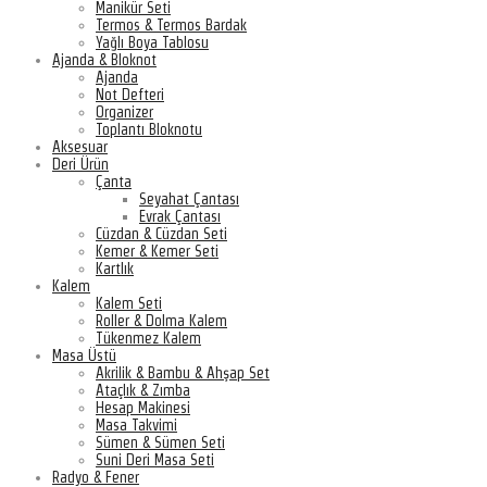
Manikür Seti
Termos & Termos Bardak
Yağlı Boya Tablosu
Ajanda & Bloknot
Ajanda
Not Defteri
Organizer
Toplantı Bloknotu
Aksesuar
Deri Ürün
Çanta
Seyahat Çantası
Evrak Çantası
Cüzdan & Cüzdan Seti
Kemer & Kemer Seti
Kartlık
Kalem
Kalem Seti
Roller & Dolma Kalem
Tükenmez Kalem
Masa Üstü
Akrilik & Bambu & Ahşap Set
Ataçlık & Zımba
Hesap Makinesi
Masa Takvimi
Sümen & Sümen Seti
Suni Deri Masa Seti
Radyo & Fener