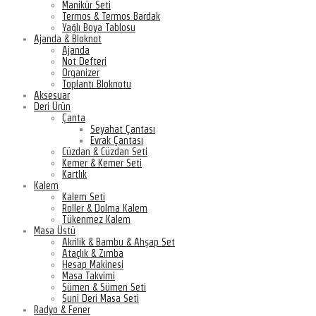
Manikür Seti
Termos & Termos Bardak
Yağlı Boya Tablosu
Ajanda & Bloknot
Ajanda
Not Defteri
Organizer
Toplantı Bloknotu
Aksesuar
Deri Ürün
Çanta
Seyahat Çantası
Evrak Çantası
Cüzdan & Cüzdan Seti
Kemer & Kemer Seti
Kartlık
Kalem
Kalem Seti
Roller & Dolma Kalem
Tükenmez Kalem
Masa Üstü
Akrilik & Bambu & Ahşap Set
Ataçlık & Zımba
Hesap Makinesi
Masa Takvimi
Sümen & Sümen Seti
Suni Deri Masa Seti
Radyo & Fener