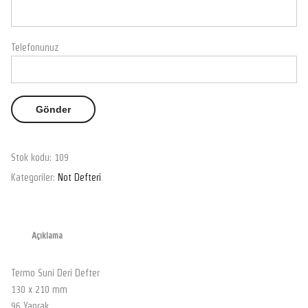
Telefonunuz
Stok kodu:
109
Kategoriler:
Not Defteri
Açıklama
Termo Suni Deri Defter
130 x 210 mm
96 Yaprak